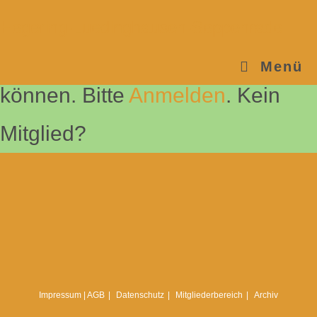
Sie müssen sich anmelden, um
Hegering-Luedinghausen-Seppenrade
diesen Inhalt einsehen zu
Menü
können. Bitte
Anmelden
. Kein
Mitglied?
Impressum | AGB
Datenschutz
Mitgliederbereich
Archiv