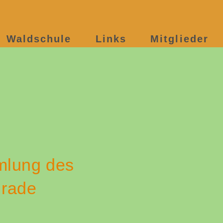
Waldschule
Links
Mitglieder
mlung des
nrade