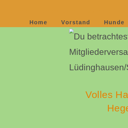
Volles Haus bei der Mitgliederversammlu
Hegering-Luedinghausen-Seppenrade
Home
Vorstand
Hunde
Volles H
Hege