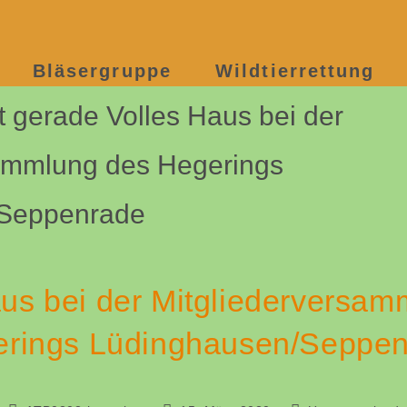
ng des Hegerings Lüdinghausen/Seppenrade
Bläsergruppe
Wildtierrettung
aus bei der Mitgliederversam
rings Lüdinghausen/Seppe