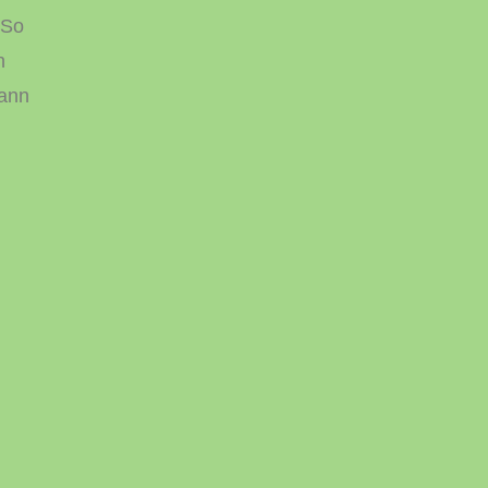
 So
n
dann