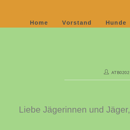
Geflügelpest im Kreis MS
Hegering-Luedinghausen-Seppenrade
Home
Vorstand
Hunde
ATB0202
Liebe Jägerinnen und Jäger