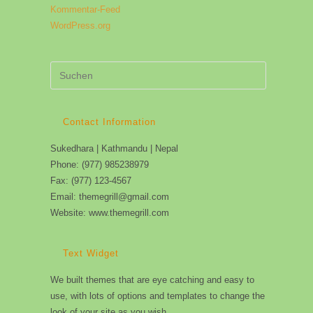
Kommentar-Feed
WordPress.org
Press
Escape
to
close
Contact Information
the
Sukedhara | Kathmandu | Nepal
search
Phone: (977) 985238979
panel.
Fax: (977) 123-4567
Email: themegrill@gmail.com
Website: www.themegrill.com
Text Widget
We built themes that are eye catching and easy to
use, with lots of options and templates to change the
look of your site as you wish.