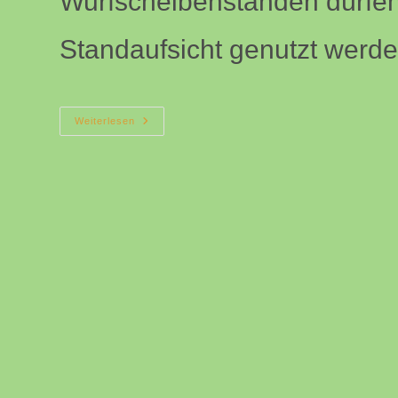
Wurfscheibenständen dürfen
Standaufsicht genutzt werd
Corona-
Weiterlesen
Regeln
Für
Den
Schießstand
Coesfeld
(Stand
01.06.2021)