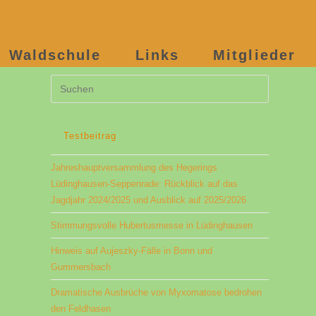
Waldschule
Links
Mitglieder
Press
Escape
to
close
Testbeitrag
the
Jahreshauptversammlung des Hegerings
search
Lüdinghausen-Seppenrade: Rückblick auf das
panel.
Jagdjahr 2024/2025 und Ausblick auf 2025/2026
Stimmungsvolle Hubertusmesse in Lüdinghausen
Hinweis auf Aujeszky-Fälle in Bonn und
Gummersbach
Dramatische Ausbrüche von Myxomatose bedrohen
den Feldhasen