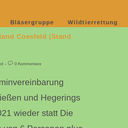
Bläsergruppe
Wildtierrettung
tand Coesfeld (Stand
Beitrags-
ed
0 Kommentare
Kommentare:
rminvereinbarung
hießen und Hegerings
21 wieder statt Die