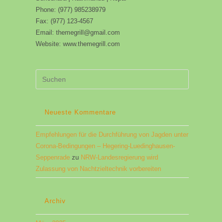
Phone: (977) 985238979
Fax: (977) 123-4567
Email: themegrill@gmail.com
Website: www.themegrill.com
Press
Escape
to
close
Neueste Kommentare
the
Empfehlungen für die Durchführung von Jagden unter
search
Corona-Bedingungen​ – Hegering-Luedinghausen-
panel.
Seppenrade
zu
NRW-Landesregierung wird
Zulassung von Nachtzieltechnik vorbereiten
Archiv