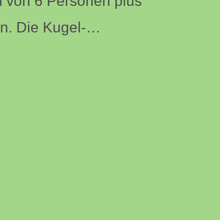
 von 6 Personen plus
en. Die Kugel-…