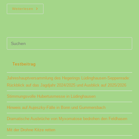
Biwak
Weiterlesen
Des
Hegering
Lüdinghausen-
Seppenrade
Am
14.08.2022
Pre
Es
to
clo
Testbeitrag
the
Jahreshauptversammlung des Hegerings Lüdinghausen-Seppenrade:
sea
Rückblick auf das Jagdjahr 2024/2025 und Ausblick auf 2025/2026
pan
Stimmungsvolle Hubertusmesse in Lüdinghausen
Hinweis auf Aujeszky-Fälle in Bonn und Gummersbach
Dramatische Ausbrüche von Myxomatose bedrohen den Feldhasen
Mit der Drohne Kitze retten