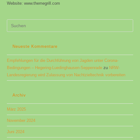
Website: www.themegrill.com
Pre
Es
to
clo
Neueste Kommentare
the
Empfehlungen für die Durchführung von Jagden unter Corona-
sea
Bedingungen​ – Hegering-Luedinghausen-Seppenrade
zu
NRW-
pan
Landesregierung wird Zulassung von Nachtzieltechnik vorbereiten
Archiv
März 2025
November 2024
Juni 2024