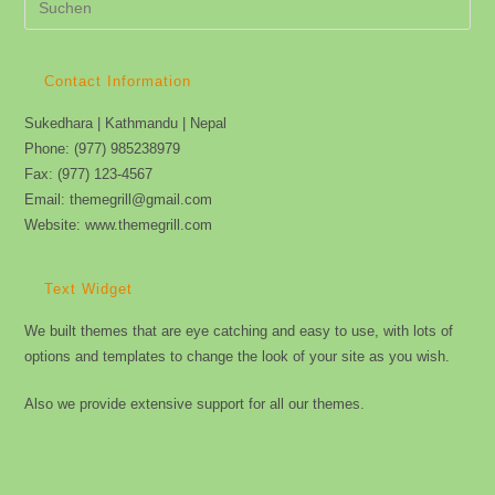
Es
to
clo
Contact Information
the
Sukedhara | Kathmandu | Nepal
sea
Phone: (977) 985238979
pan
Fax: (977) 123-4567
Email: themegrill@gmail.com
Website: www.themegrill.com
Text Widget
We built themes that are eye catching and easy to use, with lots of
options and templates to change the look of your site as you wish.
Also we provide extensive support for all our themes.