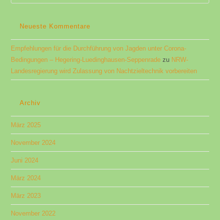
Es
to
clo
Neueste Kommentare
the
Empfehlungen für die Durchführung von Jagden unter Corona-
sea
Bedingungen​ – Hegering-Luedinghausen-Seppenrade
zu
NRW-
pan
Landesregierung wird Zulassung von Nachtzieltechnik vorbereiten
Archiv
März 2025
November 2024
Juni 2024
März 2024
März 2023
November 2022