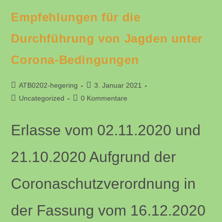
2021
Um
Empfehlungen für die
10:00
Uhr
Online
Durchführung von Jagden unter
Corona-Bedingungen​
Beitrags-
Beitrag
ATB0202-hegering
3. Januar 2021
Autor:
veröffentlicht:
Beitrags-
Beitrags-
Uncategorized
0 Kommentare
Kategorie:
Kommentare:
Erlasse vom 02.11.2020 und
21.10.2020 Aufgrund der
Coronaschutzverordnung in
der Fassung vom 16.12.2020