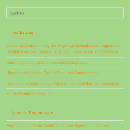
Jagden
Unter
Corona-
Pre
Bedingungen​
Es
to
clo
Testbeitrag
the
Jahreshauptversammlung des Hegerings Lüdinghausen-Seppenrade:
sea
Rückblick auf das Jagdjahr 2024/2025 und Ausblick auf 2025/2026
pan
Stimmungsvolle Hubertusmesse in Lüdinghausen
Hinweis auf Aujeszky-Fälle in Bonn und Gummersbach
Dramatische Ausbrüche von Myxomatose bedrohen den Feldhasen
Mit der Drohne Kitze retten
Neueste Kommentare
Empfehlungen für die Durchführung von Jagden unter Corona-