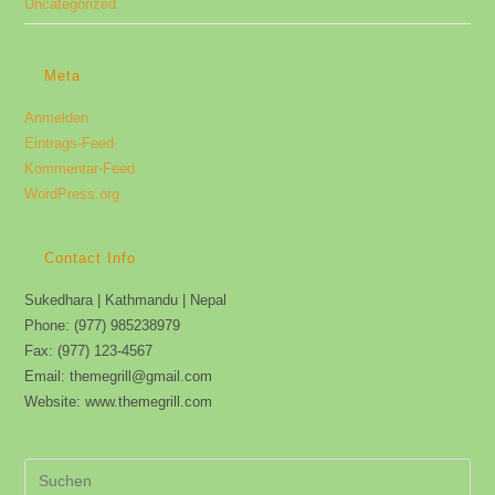
Uncategorized
Meta
Anmelden
Eintrags-Feed
Kommentar-Feed
WordPress.org
Contact Info
Sukedhara | Kathmandu | Nepal
Phone: (977) 985238979
Fax: (977) 123-4567
Email: themegrill@gmail.com
Website: www.themegrill.com
Pre