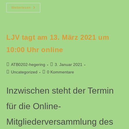
Sammeln
Weiterlesen
Von
Erlegtem
Raubwild
Für
Die
Neue
LJV tagt am 13. März 2021 um
Fellwechsel
Vertrieb
GmbH
10:00 Uhr online
Geht
Weiter
Beitrags-
Beitrag
ATB0202-hegering
3. Januar 2021
Autor:
veröffentlicht:
Beitrags-
Beitrags-
Uncategorized
0 Kommentare
Kategorie:
Kommentare:
Inzwischen steht der Termin
für die Online-
Mitgliederversammlung des